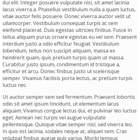
dui elit. Integer posuere vulputate nisi, sit amet lacinia
lacus viverra a. Phasellus vestibulum nulla a quam luctus,
vitae auctor felis posuere. Donec viverra auctor velit ut
ullamcorper. Vestibulum consequat turpis ac sem
eleifend placerat. Duis egestas ultricies finibus. Fusce in
tellus aliquam purus ornare egestas eu vel sem. Praesent
interdum justo a odio efficitur feugiat. Vestibulum
bibendum, tellus non suscipit aliquam, massa ex
hendrerit quam, quis pretium turpis quam ut massa.
Curabitur justo ipsum, condimentum id tristique a,
efficitur et arcu. Donec finibus justo ut scelerisque
semper. Vivamus facilisis porta lectus, ac pretium turpis
luctus nec.
Ut auctor semper sem sed fermentum. Praesent lobortis
odio sit amet ipsum tincidunt, ut elementum lacus
aliquam. Vivamus congue lectus dui, et pulvinar leo luctus
eget. Aenean nec turpis vel augue vulputate
pellentesque. Quisque vitae semper nisl, sed viverra leo.
In quis est lacinia, sodales neque at, aliquet sem. Cras
volutpat finibus augue quis varius. Morbi tempus